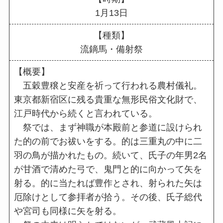
1月13日
【種類】
流鏑馬・備射祭
【概要】
五穀豊穣と安産を祈って行われる農村儀礼。
東京都新宿区に残る貴重な無形民俗文化財で、
江戸時代から続くと言われている。
祭では、まず神職が本殿前と参道に設けられ
た的の前でお祓いをする。的は三重丸の中に二
羽の鳥が描かれたもの。続いて、氏子の年男2名
が甘酒で清めた弓で、鬼門と的に向かって矢を
射る。的に当たれば豊作とされ、射られた矢は
厄除けとして参拝者が拾う。その後、氏子総代
や宮司も同様に矢を射る。