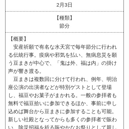
2月3日
【種類】
節分
【概要】
安産祈願で有名な水天宮で毎年節分に行われ
る伝統行事。疫病や邪気を払い、無病息災を願
う豆まきが中心で、「鬼は外、福は内」の掛け
声が響き渡る。
豆まきは複数回に分けて行われ、例年、明治
座公演の出演者などが特別ゲストとして登場
し、福豆やお菓子がまかれる。一般の参拝者も
無料で福豆拾いに参加できるほか、事前に申し
込めば舞台から豆まきに参加することも可能。
新しい社殿となってからも多くの参拝者で賑わ
い、除災招福を祈る賑やかなお祭りとして親し