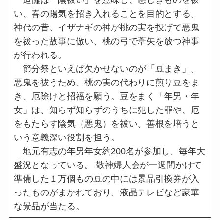
い、春の陽気を招き入れることを目的とする。
神代の昔、イザナギの神が桃の実を投げて悪鬼
を祓った故事に倣い、桃の弓で葦矢を放つ神事
が行われる。
節分祭といえば欠かせないのが「豆まき」。
悪鬼を祓うため、桃の実の代わりに煎り豆をま
き、厄除けと招福を願う。豆をまく「年男・年
女」は、知らず知らずのうちに犯した罪や、厄
をもたらす陰気（悪鬼）を祓い、善根を培うと
いう意義深い役割を担う。
地元有志の年男年女約200名が参加し、毎年大
盛況となっている。 敬神婦人会が一週間かけて
準備した１万個もの豆の中には景品引換券が入
ったものがまかれており、液晶テレビなど豪華
な景品が当たる。