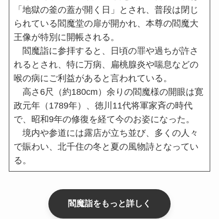
「地獄の釜の蓋が開く日」とされ、普段は閉じ
られている閻魔堂の扉が開かれ、本尊の閻魔大
王像が特別に開帳される。
閻魔詣に参拝すると、日頃の罪や過ちが許さ
れるとされ、特に万病、扁桃腺炎や喘息などの
喉の病にご利益があると言われている。
高さ6尺（約180cm）余りの閻魔様の開眼は寛
政元年（1789年）、徳川11代将軍家斉の時代
で、昭和9年の修復を経て今のお姿になった。
境内や参道には露店が立ち並び、多くの人々
で賑わい、北千住の冬と夏の風物詩となってい
る。
閻魔詣をもっと詳しく