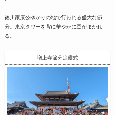
徳川家康公ゆかりの地で行われる盛大な節
分。東京タワーを背に華やかに豆がまかれ
る。
増上寺節分追儺式