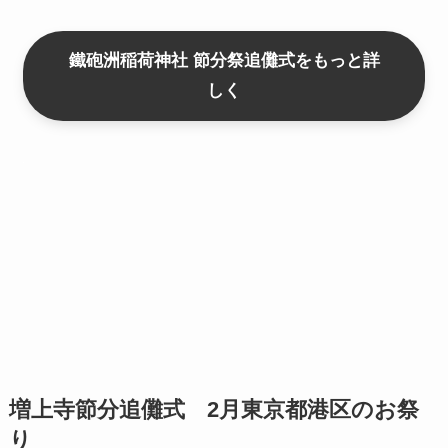
鐵砲洲稲荷神社 節分祭追儺式をもっと詳
しく
増上寺節分追儺式 2月東京都港区のお祭
り