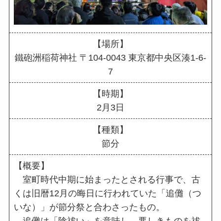
【場所】
鐵砲洲稲荷神社 〒104-0043 東京都中央区湊1-6-
7
【時期】
2月3日
【種類】
節分
【概要】
室町時代中期に始まったとされる行事で、古
くは旧暦12月の晦日に行われていた「追儺（つ
いな）」が節分祭と合わさったもの。
追儺は「陰祓い」を意味し、悪しきものを祓