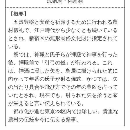
流鏑馬・備射祭
【概要】
五穀豊穣と安産を祈願するために行われる農
村儀礼で、江戸時代から少なくとも続いている
とされ、新宿区の無形民俗文化財に指定されて
いる。
祭では、神職と氏子らが拝殿で神事を行った
後、拝殿前で「引弓の儀」が行われる。これ
は、神酒に浸した矢を、鳥居に掛けられた的に
向かって年番の氏子が射る儀式。かつては、矢
の当たり具合や飛び方でその年の豊凶を占って
いたとされ、現在でも、射られた矢を拾うと家
が栄えると言い伝えられている。
都市化が進む東京23区内では珍しい、貴重な
農村の伝統を今に伝える祭事。