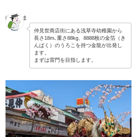
ぽちゃま
仲見世商店街にある浅草寺幼稚園から
長さ18m､重さ88kg、8888枚の金箔（き
んぱく）のうろこを持つ金龍が出発し
ます。
まずは雷門を目指します。