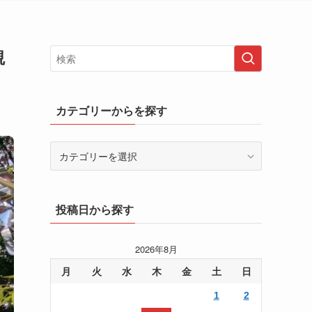
観
カテゴリーからを探す
カ
テ
ゴ
リ
投稿日から探す
ー
か
ら
2026年8月
を
月
火
水
木
金
土
日
探
す
1
2