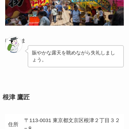
ぽちゃま
賑やかな露天を眺めながら失礼しまし
ょう。
根津 鷹匠
〒113-0031 東京都文京区根津２丁目３２
住所
−８