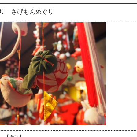
り さげもんめぐり
【場所】