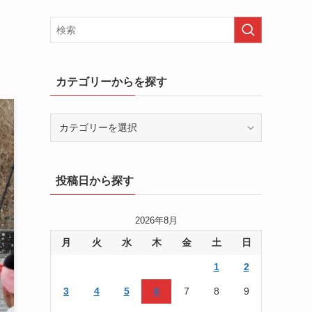
カテゴリーからを探す
カ
テ
ゴ
リ
投稿日から探す
ー
か
ら
2026年8月
を
月
火
水
木
金
土
日
探
す
1
2
3
4
5
6
7
8
9