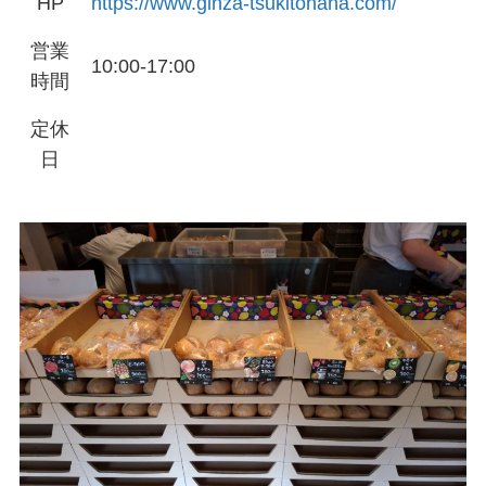
HP
https://www.ginza-tsukitohana.com/
営業
10:00-17:00
時間
定休
日