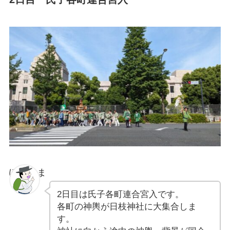
ぽちゃま
2日目は氏子各町連合宮入です。
各町の神輿が日枝神社に大集合しま
す。