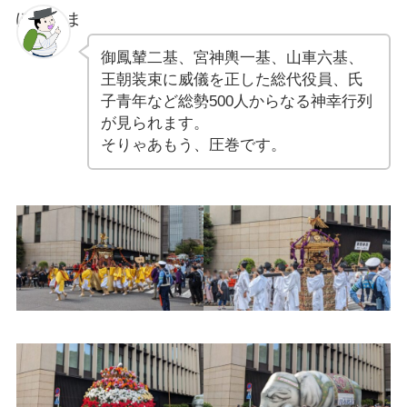
ぽちゃま
御鳳輦二基、宮神輿一基、山車六基、
王朝装束に威儀を正した総代役員、氏
子青年など総勢500人からなる神幸行列
が見られます。
そりゃあもう、圧巻です。