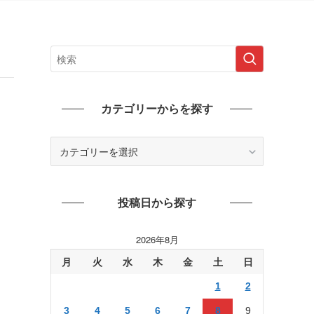
カテゴリーからを探す
カ
テ
ゴ
リ
投稿日から探す
ー
か
ら
2026年8月
を
月
火
水
木
金
土
日
探
す
1
2
3
4
5
6
7
8
9