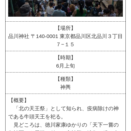
【場所】
品川神社 〒140-0001 東京都品川区北品川３丁目
７−１５
【時期】
6月上旬
【種類】
神輿
【概要】
「北の天王祭」として知られ、疫病除けの神
である牛頭天王を祀る。
見どころは、徳川家康ゆかりの「天下一嘗の