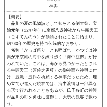
神輿
【概要】
品川の夏の風物詩として知られる例大祭。宝
治元年（1247年）に京都八坂神社から牛頭天王
（ごずてんのう）が勧請されたことに始まり、
約780年の歴史を持つ伝統的なお祭り。
俗称「かっぱ祭り」とも呼ばれ、かつては神
輿が東京湾の海中を練り歩く「海中渡御」が行
われていた。これは、海から見つかったとされ
る牛頭天王（須佐之男尊）の御神面を神輿に付
け、豊漁・豊作を祈願する神事だったため。埋
め立てが進んだ現在では、海中渡御は一部異な
る形で行われることもあるが、氏子各町の神輿
が品川の町を勇壮に渡御し、大勢の観客で賑わ
う。