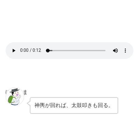
ぽちゃま
神輿が回れば、太鼓叩きも回る。