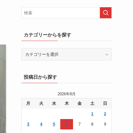
カテゴリーからを探す
カ
テ
ゴ
リ
投稿日から探す
ー
か
ら
2026年8月
を
月
火
水
木
金
土
日
探
す
1
2
3
4
5
6
7
8
9