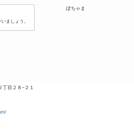
ぽちゃま
かいましょう。
込２丁目２８−２１
um/