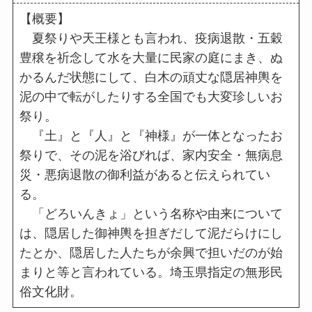
【概要】
夏祭りや天王様とも言われ、疫病退散・五穀
豊穣を祈念して水を大量に民家の庭にまき、ぬ
かるんだ状態にして、白木の頑丈な隠居神輿を
泥の中で転がしたりする全国でも大変珍しいお
祭り。
『土』と『人』と『神様』が一体となったお
祭りで、その泥を浴びれば、家内安全・無病息
災・悪病退散の御利益があると伝えられてい
る。
「どろいんきょ」という名称や由来について
は、隠居した御神輿を担ぎだして泥だらけにし
たとか、隠居した人たちが余興で担いだのが始
まりと等と言われている。埼玉県指定の無形民
俗文化財。