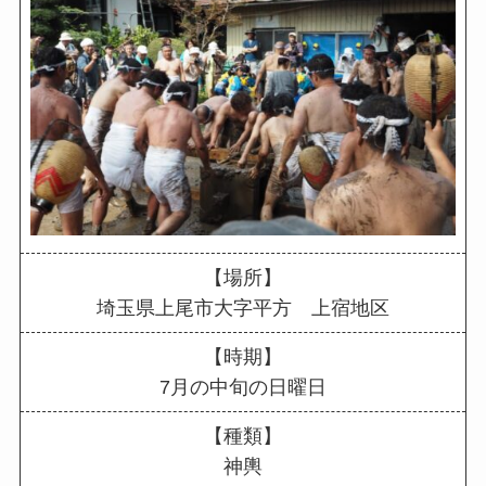
【場所】
埼玉県上尾市大字平方 上宿地区
【時期】
7月の中旬の日曜日
【種類】
神輿