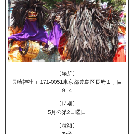
【場所】
長崎神社 〒171-0051東京都豊島区長崎１丁目
９-４
【時期】
5月の第2日曜日
【種類】
獅子