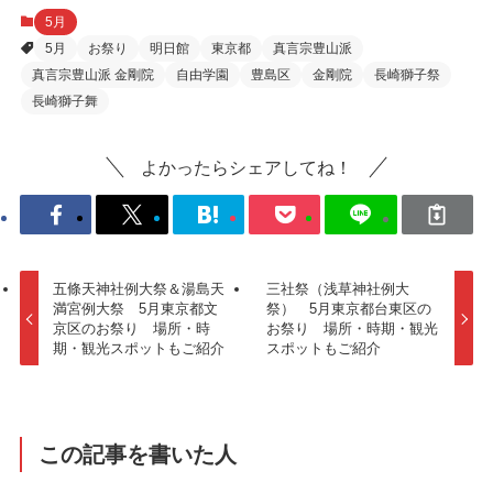
5月
5月
お祭り
明日館
東京都
真言宗豊山派
真言宗豊山派 金剛院
自由学園
豊島区
金剛院
長崎獅子祭
長崎獅子舞
よかったらシェアしてね！
五條天神社例大祭＆湯島天
三社祭（浅草神社例大
満宮例大祭 5月東京都文
祭） 5月東京都台東区の
京区のお祭り 場所・時
お祭り 場所・時期・観光
期・観光スポットもご紹介
スポットもご紹介
この記事を書いた人