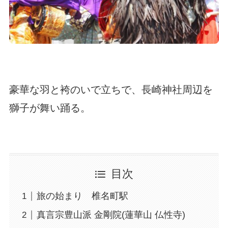
豪華な羽と袴のいで立ちで、長崎神社周辺を
獅子が舞い踊る。
目次
旅の始まり 椎名町駅
真言宗豊山派 金剛院(蓮華山 仏性寺)