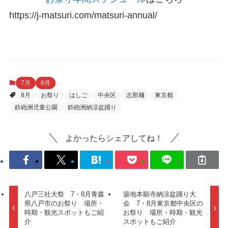
https://j-matsuri.com/matsuri-annual/
7月
8月
8月
お祭り
はしご
中央区
志那麺
東京都
鉄砲洲児童公園
鉄砲洲納涼盆踊り
よかったらシェアしてね！
八戸三社大祭 7・8月青森
築地本願寺納涼盆踊り大
県八戸市のお祭り 場所・
会 7・8月東京都中央区の
時期・観光スポットもご紹
お祭り 場所・時期・観光
介
スポットもご紹介