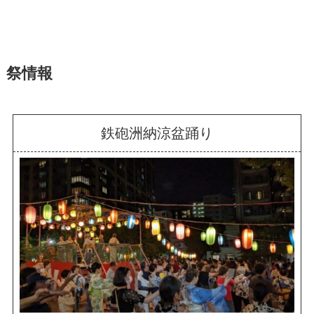
祭情報
鉄砲洲納涼盆踊り