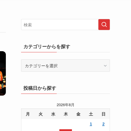
カテゴリーからを探す
カ
テ
ゴ
リ
投稿日から探す
ー
か
ら
2026年8月
を
月
火
水
木
金
土
日
探
す
1
2