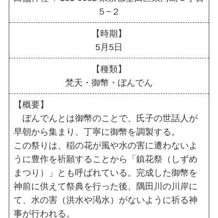
５−２
【時期】
5月5日
【種類】
梵天・御幣・ぼんでん
【概要】
ぼんでんとは御幣のことで、氏子の世話人が
早朝から集まり、丁寧に御幣を調製する。
この祭りは、稲の花が風や水の害に遭わないよ
うに豊作を祈願することから「鎮花祭（しずめ
まつり）」とも呼ばれている。完成した御幣を
神前に供えて祭典を行った後、隅田川の川岸に
て、水の害（洪水や渇水）がないように祈る神
事が行われる。