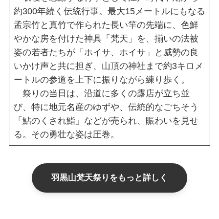
約300年続く伝統行事。最大15メートルにもなる
孟宗竹と真竹で作られた長い竿の先端に、色鮮
やかな房を付けた神具「梵天」を、揃いの法被
姿の若者たちが「ホイサ、ホイサ」と威勢の良
いかけ声と共に担ぎ、山頂の神社まで約3キロメ
ートルの参道を上下に振りながら練り歩く。
祭りの当日は、沿道に多くの露店が立ち並
び、特に地元名産のゆずや、伝統的なごちそう
「鮎のくされ鮨」などが売られ、賑わいを見せ
る。その勇壮な姿は圧巻。
羽黒山梵天祭りをもっと詳しく