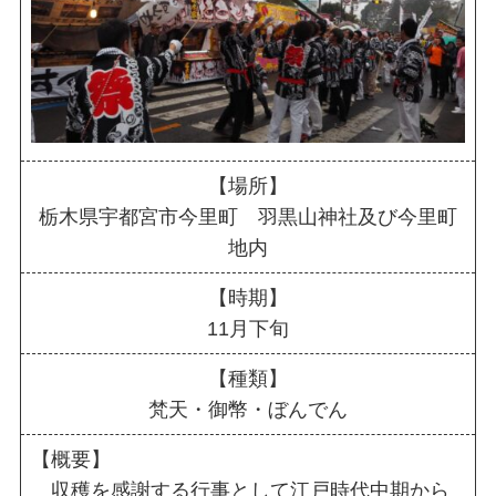
【場所】
栃木県宇都宮市今里町 羽黒山神社及び今里町
地内
【時期】
11月下旬
【種類】
梵天・御幣・ぼんでん
【概要】
収穫を感謝する行事として江戸時代中期から