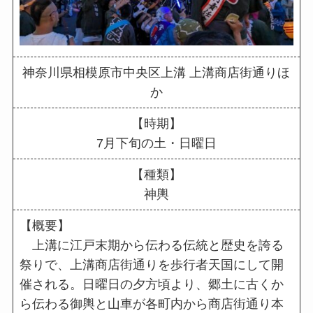
神奈川県相模原市中央区上溝 上溝商店街通りほ
か
【時期】
7月下旬の土・日曜日
【種類】
神輿
【概要】
上溝に江戸末期から伝わる伝統と歴史を誇る
祭りで、上溝商店街通りを歩行者天国にして開
催される。日曜日の夕方頃より、郷土に古くか
ら伝わる御輿と山車が各町内から商店街通り本