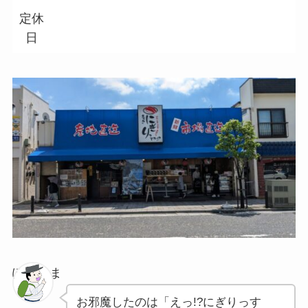
定休
日
ぽちゃま
お邪魔したのは「えっ!?にぎりっす