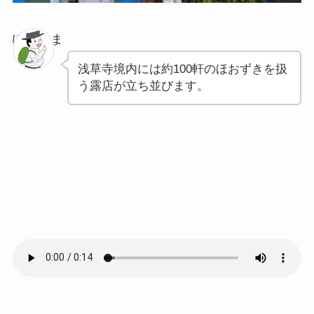
ぽちゃま
浅草寺境内には約100軒のほおずきを扱
う露店が立ち並びます。