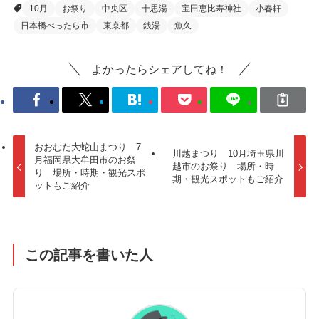
10月
お祭り
中央区
十思湯
宝田恵比寿神社
小春軒
日本橋べったら市
東京都
銭湯
魚久
よかったらシェアしてね！
おおむた大蛇山まつり 7
川越まつり 10月埼玉県川
月福岡県大牟田市のお祭
越市のお祭り 場所・時
り 場所・時期・観光スポ
期・観光スポットもご紹介
ットもご紹介
この記事を書いた人