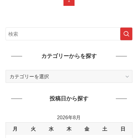
1
カテゴリーからを探す
カ
テ
ゴ
リ
投稿日から探す
ー
か
2026年8月
ら
を
月
火
水
木
金
土
日
探