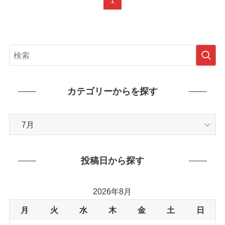
1
カテゴリーからを探す
カ
テ
ゴ
リ
投稿日から探す
ー
か
2026年8月
ら
を
月
火
水
木
金
土
日
探