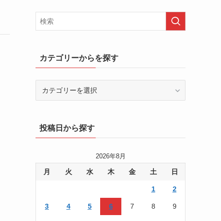
カテゴリーからを探す
カ
テ
ゴ
リ
投稿日から探す
ー
か
ら
2026年8月
を
月
火
水
木
金
土
日
探
す
1
2
3
4
5
6
7
8
9