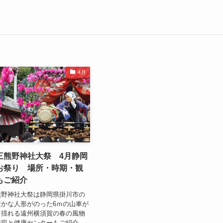
4月
三熊野神社大祭 4月静岡
お祭り 場所・時期・観
もご紹介
熊野神社大祭は静岡県掛川市の
かな人形がのった6ｍの山車が
て揺れる遠州横須賀の春の風物
寿司と健康センターもご紹介。