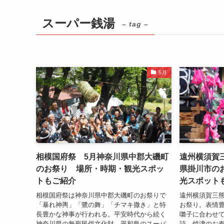
スーパー銭湯
– tag –
5月
相模国府祭 5月神奈川県中郡大磯町
遠州横須賀
のお祭り 場所・時期・観光スポッ
県掛川市の
トもご紹介
光スポット
相模国府祭は神奈川県中郡大磯町のお祭りで
遠州横須賀三
「暴れ神輿」「鷺の舞」「チマキ撒き」と特
お祭り。表情豊
長豊かな神事が行われる。平安時代から続く
囃子に合わせ
神奈川県の無形民俗文化財。平和島のスーパ
詩。焼津のお