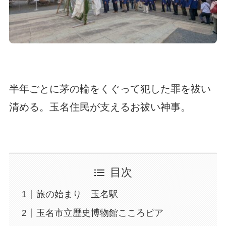
半年ごとに茅の輪をくぐって犯した罪を祓い
清める。玉名住民が支えるお祓い神事。
目次
旅の始まり 玉名駅
玉名市立歴史博物館こころピア