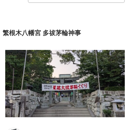
繁根木八幡宮 多祓茅輪神事