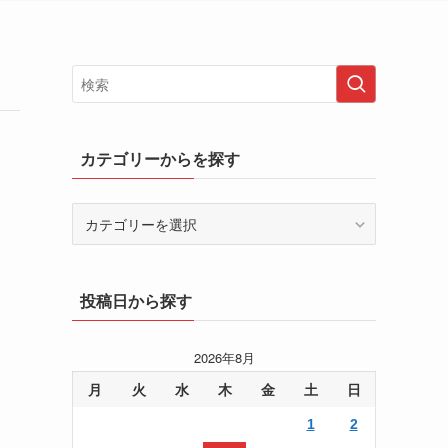
カテゴリーからを探す
カ
テ
ゴ
リ
投稿日から探す
ー
か
ら
2026年8月
を
月
火
水
木
金
土
日
探
す
1
2