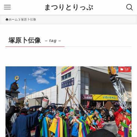
まつりとりっぷ
ホーム
塚原卜伝像
塚原卜伝像
– tag –
3月