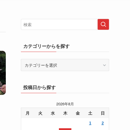
カテゴリーからを探す
カ
テ
ゴ
リ
投稿日から探す
ー
か
ら
2026年8月
を
月
火
水
木
金
土
日
探
す
1
2