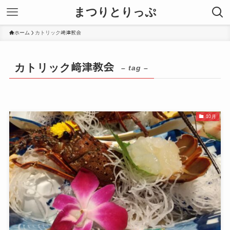
まつりとりっぷ
ホーム
カトリック﨑津教会
カトリック﨑津教会
– tag –
10月